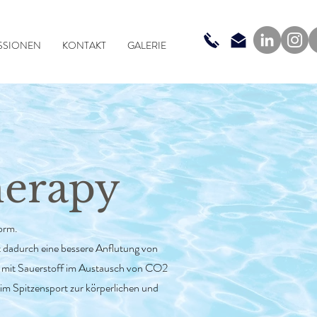
SSIONEN
KONTAKT
GALERIE
herapy
Form.
t dadurch eine bessere Anflutung von
l mit Sauerstoff im Austausch von CO2
 im Spitzensport zur körperlichen und