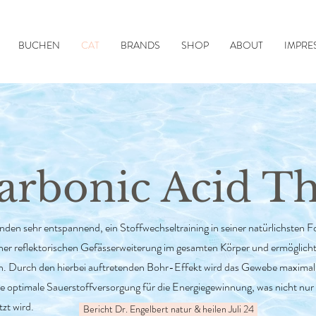
BUCHEN
CAT
BRANDS
SHOP
ABOUT
IMPRE
arbonic Acid T
en sehr entspannend, ein Stoffwechseltraining in seiner natürlichsten 
ner reflektorischen Gefässerweiterung im gesamten Körper und ermöglich
n. Durch den hierbei auftretenden Bohr-Effekt wird das Gewebe maxima
 die optimale Sauerstoffversorgung für die Energiegewinnung, was nicht nur
zt wird.
Bericht Dr. Engelbert natur & heilen Juli 24