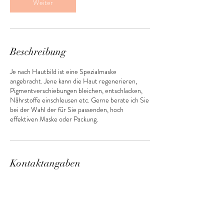
.
Weiter
Beschreibung
Je nach Hautbild ist eine Spezialmaske
angebracht. Jene kann die Haut regenerieren,
Pigmentverschiebungen bleichen, entschlacken,
Nährstoffe einschleusen etc. Gerne berate ich Sie
bei der Wahl der für Sie passenden, hoch
effektiven Maske oder Packung.
Kontaktangaben
0791933112
cosmetics@claudiacaviglia.com
Am Mattenhof, Kriens, Schweiz