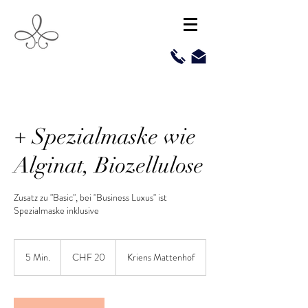
+ Spezialmaske wie
Alginat, Biozellulose
Zusatz zu "Basic", bei "Business Luxus" ist
CHF
20
5 Min.
5
CHF 20
Kriens Mattenhof
M
i
n