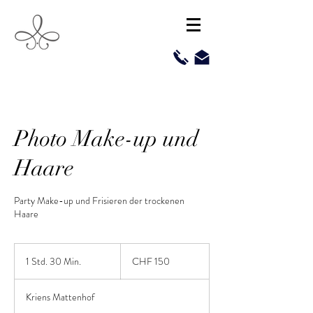
Photo Make-up und
Haare
Party Make-up und Frisieren der trockenen
Haare
CHF
150
1 Std. 30 Min.
1
CHF 150
S
t
Kriens Mattenhof
d